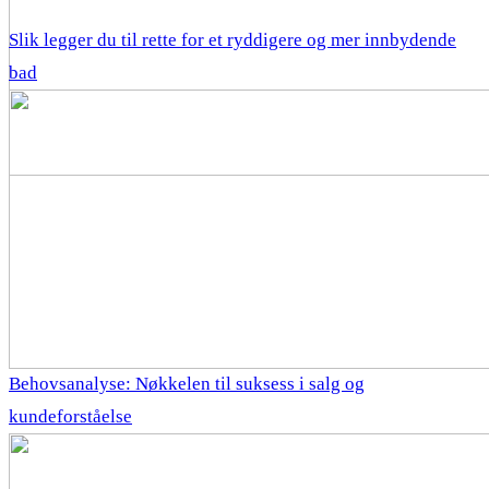
Slik legger du til rette for et ryddigere og mer innbydende
bad
Behovsanalyse: Nøkkelen til suksess i salg og
kundeforståelse