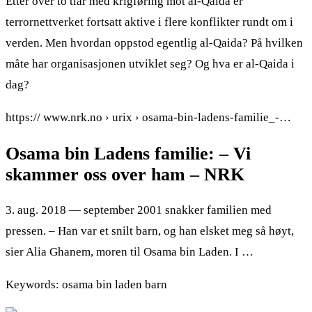
Etter over to tiår med krigføring mot al-Qaida er
terrornettverket fortsatt aktive i flere konflikter rundt om i
verden. Men hvordan oppstod egentlig al-Qaida? På hvilken
måte har organisasjonen utviklet seg? Og hva er al-Qaida i
dag?
https:// www.nrk.no › urix › osama-bin-ladens-familie_-…
Osama bin Ladens familie: – Vi
skammer oss over ham – NRK
3. aug. 2018 — september 2001 snakker familien med
pressen. – Han var et snilt barn, og han elsket meg så høyt,
sier Alia Ghanem, moren til Osama bin Laden. I …
Keywords: osama bin laden barn