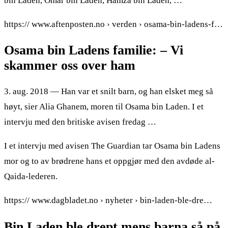
bin Laden, Omar bin Laden, Hamza bin Laden, …
https:// www.aftenposten.no › verden › osama-bin-ladens-f…
Osama bin Ladens familie: – Vi
skammer oss over ham
3. aug. 2018 — Han var et snilt barn, og han elsket meg så
høyt, sier Alia Ghanem, moren til Osama bin Laden. I et
intervju med den britiske avisen fredag …
I et intervju med avisen The Guardian tar Osama bin Ladens
mor og to av brødrene hans et oppgjør med den avdøde al-
Qaida-lederen.
https:// www.dagbladet.no › nyheter › bin-laden-ble-dre…
Bin Laden ble drept mens barna så på