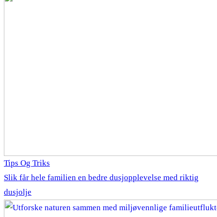
Tips Og Triks
Slik får hele familien en bedre dusjopplevelse med riktig
dusjolje