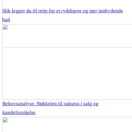
Slik legger du til rette for et ryddigere og mer innbydende
bad
Behovsanalyse: Nøkkelen til suksess i salg og
kundeforståelse