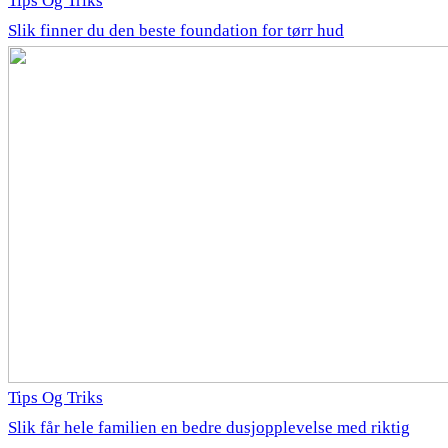
Tips Og Triks
Slik finner du den beste foundation for tørr hud
Tips Og Triks
Slik får hele familien en bedre dusjopplevelse med riktig