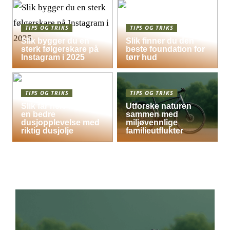
TIPS OG TRIKS
TIPS OG TRIKS
Slik bygger du en
Slik finner du den
sterk følgerskare på
beste foundation for
Instagram i 2025
tørr hud
TIPS OG TRIKS
TIPS OG TRIKS
Slik får hele familien
Utforske naturen
en bedre
sammen med
dusjopplevelse med
miljøvennlige
riktig dusjolje
familieutflukter