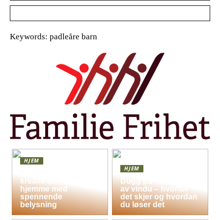
Keywords: padleåre barn
HJEM
HJEM
Skap en leken og
kreativ atmosfære
Dugg på indersiden
hjemme med
av vindu – hvorfor
spennende
det skjer og hvordan
belysning
du løser det