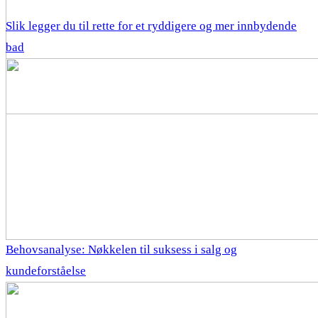
Slik legger du til rette for et ryddigere og mer innbydende
bad
Behovsanalyse: Nøkkelen til suksess i salg og
kundeforståelse