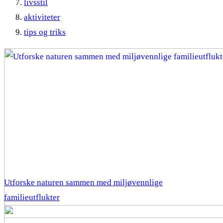
livsstil
aktiviteter
tips og triks
Utforske naturen sammen med miljøvennlige
familieutflukter