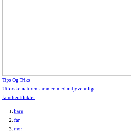
Tips Og Triks
Utforske naturen sammen med miljøvennlige
familieutflukter
barn
far
mor