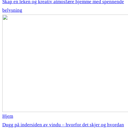
Skap en leken og kreativ atmosfære hjemme med spennende
belysning
Hjem
Dugg på indersiden av vindu – hvorfor det skjer og hvordan