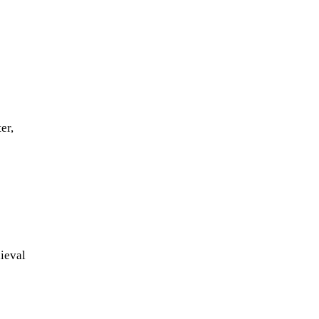
er,
ieval