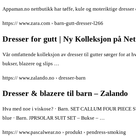
Appaman.no nettbutikk har tøffe, kule og moteriktige dresser o
https:// www.zara.com › barn-gutt-dresser-l266
Dresser for gutt | Ny Kolleksjon på N
Vår omfattende kolleksjon av dresser til gutter sørger for at h
bukser, blazere og slips …
https:// www.zalando.no › dresser-barn
Dresser & blazere til barn – Zalando
Hva med noe i viskose? · Barn. SET CALLUM FOUR PIECE SU
blue · Barn. JPRSOLAR SUIT SET – Bukse – …
https:// www.pascalwear.no › produkt › pendress-smoking