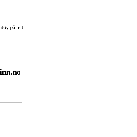
ntøy på nett
Finn.no