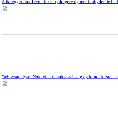
Slik legger du til rette for et ryddigere og mer innbydende bad
Behovsanalyse: Nøkkelen til suksess i salg og kundeforståels