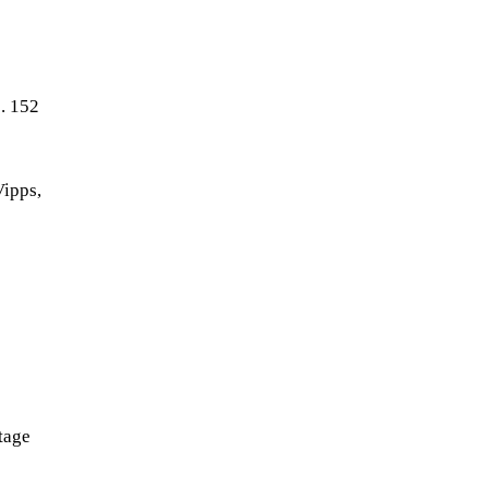
). 152
Vipps,
tage