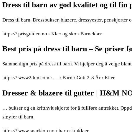
Dress til barn av god kvalitet og til fin 
Dress til barn. Dressbukser, blazere, dressvester, penskjorter og
https:// prisguiden.no › Klær og sko › Barneklær
Best pris på dress til barn – Se priser f
Sammenlign pris på dress til barn. Vi hjelper deg å velge blant 
https:// www2.hm.com › … › Barn › Gutt 2-8 År › Klær
Dresser & blazere til gutter | H&M N
… bukser og en kritthvit skjorte for å fullføre antrekket. Oppdag
sløyfer til barn.
https:// www.sparkjop.no › barn › finklaer