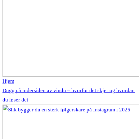
Hjem
Dugg på indersiden av vindu – hvorfor det skjer og hvordan
du løser det