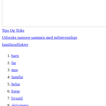
Tips Og Triks
Utforske naturen sammen med miljøvennlige
familieutflukter
barn
far
mor
familie
helse
hjem
livsstil
aktiviteter