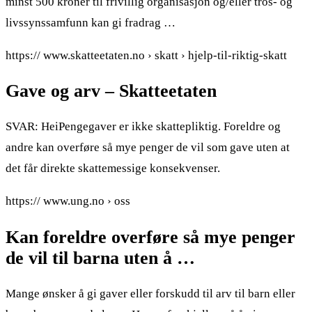
minst 500 kroner til frivillig organisasjon og/eller tros- og
livssynssamfunn kan gi fradrag …
https:// www.skatteetaten.no › skatt › hjelp-til-riktig-skatt
Gave og arv – Skatteetaten
SVAR: HeiPengegaver er ikke skattepliktig. Foreldre og
andre kan overføre så mye penger de vil som gave uten at
det får direkte skattemessige konsekvenser.
https:// www.ung.no › oss
Kan foreldre overføre så mye penger
de vil til barna uten å …
Mange ønsker å gi gaver eller forskudd til arv til barn eller