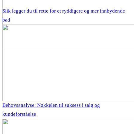
Slik legger du til rette for et ryddigere og mer innbydende
bad
Behovsanalyse: Nøkkelen til suksess i salg og
kundeforståelse