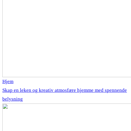
Hjem
Skap en leken og kreativ atmosfære hjemme med spennende
belysning