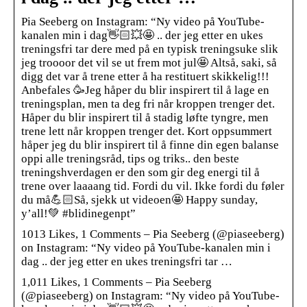
Pia Seeberg on Instagram: “Ny video på YouTube-
kanalen min i dag👋🏻💥🤩 .. der jeg etter en ukes
treningsfri tar dere med på en typisk treningsuke slik
jeg troooor det vil se ut frem mot jul🤩 Altså, saki, så
digg det var å trene etter å ha restituert skikkelig!!!
Anbefales 🥳Jeg håper du blir inspirert til å lage en
treningsplan, men ta deg fri når kroppen trenger det.
Håper du blir inspirert til å stadig løfte tyngre, men
trene lett når kroppen trenger det. Kort oppsummert
håper jeg du blir inspirert til å finne din egen balanse
oppi alle treningsråd, tips og triks.. den beste
treningshverdagen er den som gir deg energi til å
trene over laaaang tid. Fordi du vil. Ikke fordi du føler
du må💪🏻Så, sjekk ut videoen🤩 Happy sunday,
y’all!💚 #blidinegenpt”
1013 Likes, 1 Comments – Pia Seeberg (@piaseeberg)
on Instagram: “Ny video på YouTube-kanalen min i
dag .. der jeg etter en ukes treningsfri tar …
1,011 Likes, 1 Comments – Pia Seeberg
(@piaseeberg) on Instagram: “Ny video på YouTube-