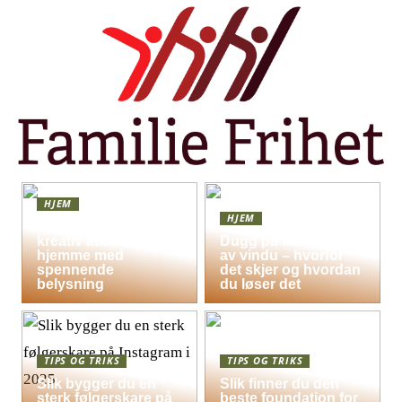
HJEM
HJEM
Skap en leken og
kreativ atmosfære
Dugg på indersiden
hjemme med
av vindu – hvorfor
spennende
det skjer og hvordan
belysning
du løser det
TIPS OG TRIKS
TIPS OG TRIKS
Slik bygger du en
Slik finner du den
sterk følgerskare på
beste foundation for