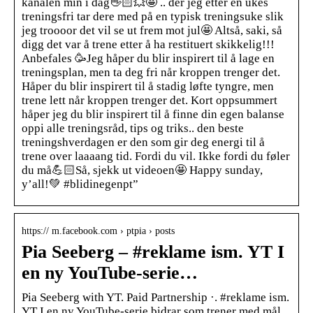
kanalen min i dag👋🏻💥🤩 .. der jeg etter en ukes
treningsfri tar dere med på en typisk treningsuke slik
jeg troooor det vil se ut frem mot jul🤩 Altså, saki, så
digg det var å trene etter å ha restituert skikkelig!!!
Anbefales 🥳Jeg håper du blir inspirert til å lage en
treningsplan, men ta deg fri når kroppen trenger det.
Håper du blir inspirert til å stadig løfte tyngre, men
trene lett når kroppen trenger det. Kort oppsummert
håper jeg du blir inspirert til å finne din egen balanse
oppi alle treningsråd, tips og triks.. den beste
treningshverdagen er den som gir deg energi til å
trene over laaaang tid. Fordi du vil. Ikke fordi du føler
du må💪🏻Så, sjekk ut videoen🤩 Happy sunday,
y’all!💚 #blidinegenpt”
https:// m.facebook.com › ptpia › posts
Pia Seeberg – #reklame ism. YT I
en ny YouTube-serie…
Pia Seeberg with YT. Paid Partnership ·. #reklame ism.
YT I en ny YouTube-serie bidrar som trener med mål