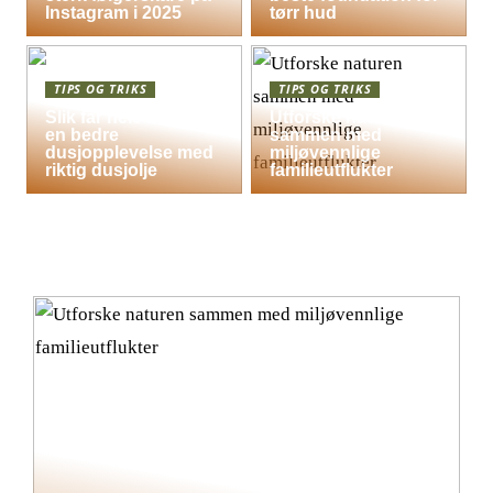
Instagram i 2025
tørr hud
TIPS OG TRIKS
TIPS OG TRIKS
Slik får hele familien
Utforske naturen
en bedre
sammen med
dusjopplevelse med
miljøvennlige
riktig dusjolje
familieutflukter