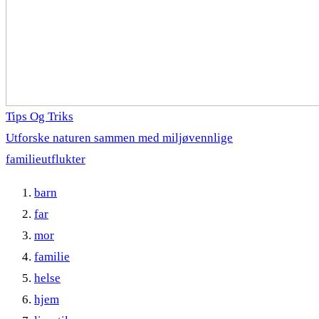
Tips Og Triks
Utforske naturen sammen med miljøvennlige
familieutflukter
barn
far
mor
familie
helse
hjem