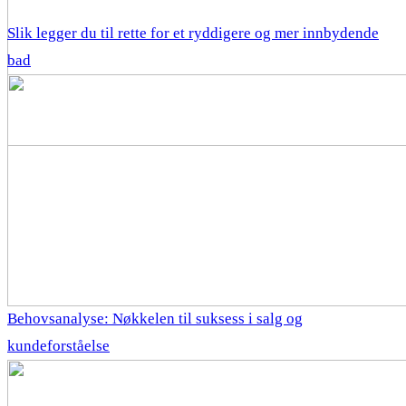
Slik legger du til rette for et ryddigere og mer innbydende
bad
Behovsanalyse: Nøkkelen til suksess i salg og
kundeforståelse