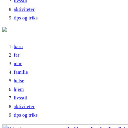
livsstil
aktiviteter
tips og triks
barn
far
mor
familie
helse
hjem
livsstil
aktiviteter
tips og triks