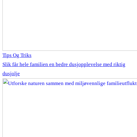
Tips Og Triks
Slik får hele familien en bedre dusjopplevelse med riktig
dusjolje