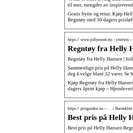
til mor, mengder av inspirerend
Gratis bytte og retur. Kjøp Hel
Regntøy med 30 dagers prisløf
https:// www.jollyroom.no › yttertoy ›
Regntøy fra Helly 
Regntøy fra Helly Hansen | Jo
Sammenlign pris på Helly Hansen
deg å velge blant 32 varer. Se 
Kjøp Regntøy fra Helly Hansen 
dagers åpent kjøp – Hjemlever
https:// prisguiden.no › … › Barneklær
Best pris på Helly 
Best pris på Helly Hansen Regnt