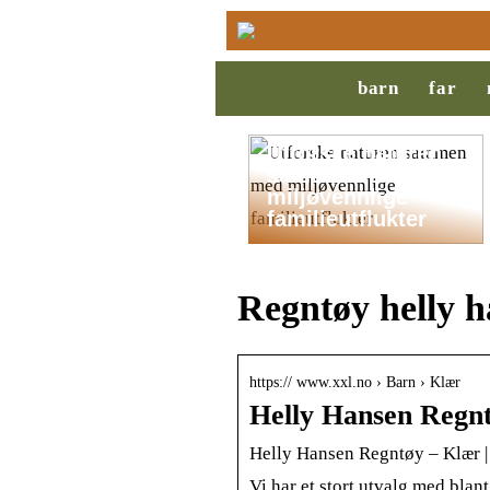
barn
far
Utforske naturen
sammen med
miljøvennlige
familieutflukter
Regntøy helly 
https:// www.xxl.no › Barn › Klær
Helly Hansen Regn
Helly Hansen Regntøy – Klær 
Vi har et stort utvalg med blant