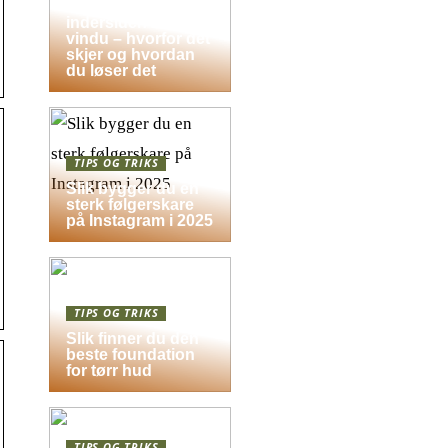
Dugg på
indersiden av
vindu – hvorfor det
skjer og hvordan
du løser det
TIPS OG TRIKS
Slik bygger du en
sterk følgerskare
på Instagram i 2025
TIPS OG TRIKS
Slik finner du den
beste foundation
for tørr hud
TIPS OG TRIKS