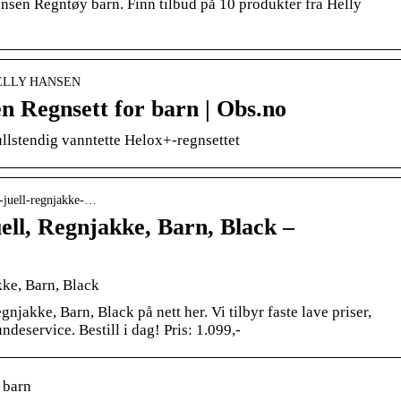
nsen Regntøy barn. Finn tilbud på 10 produkter fra Helly
› HELLY HANSEN
n Regnsett for barn | Obs.no
ullstendig vanntette Helox+-regnsettet
jr-juell-regnjakke-…
ell, Regnjakke, Barn, Black –
kke, Barn, Black
njakke, Barn, Black på nett her. Vi tilbyr faste lave priser,
ndeservice. Bestill i dag! Pris: 1.099,-
 barn