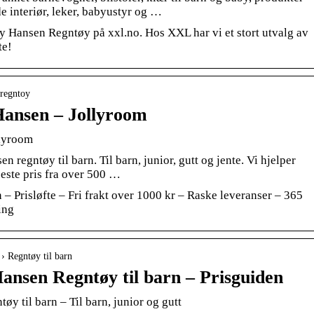
e interiør, leker, babyustyr og …
ly Hansen Regntøy på xxl.no. Hos XXL har vi et stort utvalg av
te!
 regntoy
Hansen – Jollyroom
llyroom
 regntøy til barn. Til barn, junior, gutt og jente. Vi hjelper
beste pris fra over 500 …
– Prisløfte – Fri frakt over 1000 kr – Raske leveranser – 365
ing
 › Regntøy til barn
Hansen Regntøy til barn – Prisguiden
øy til barn – Til barn, junior og gutt