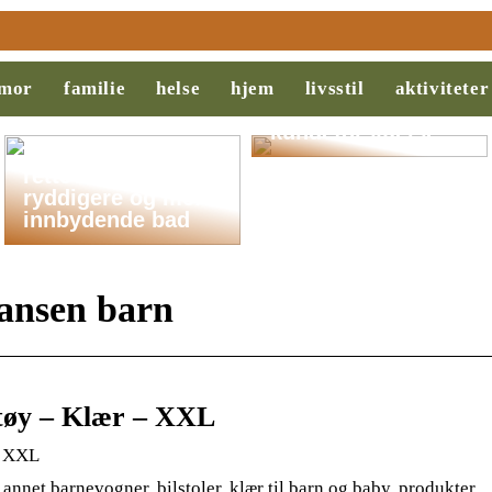
Behovsanalyse:
Nøkkelen til
mor
familie
helse
hjem
livsstil
aktiviteter
suksess i salg og
kundeforståelse
Slik legger du til
rette for et
ryddigere og mer
innbydende bad
hansen barn
tøy – Klær – XXL
| XXL
 annet barnevogner, bilstoler, klær til barn og baby, produkter