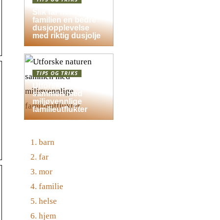
Slik får hele
familien en bedre
dusjopplevelse
med riktig dusjolje
TIPS OG TRIKS
Utforske naturen
sammen med
miljøvennlige
familieutflukter
barn
far
mor
familie
helse
hjem