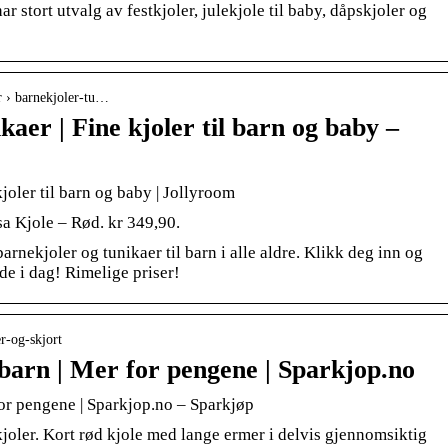
har stort utvalg av festkjoler, julekjole til baby, dåpskjoler og
r › barnekjoler-tu…
aer | Fine kjoler til barn og baby –
joler til barn og baby | Jollyroom
sa Kjole – Rød. kr 349,90.
arnekjoler og tunikaer til barn i alle aldre. Klikk deg inn og
ede i dag! Rimelige priser!
r-og-skjort
l barn | Mer for pengene | Sparkjop.no
 for pengene | Sparkjop.no – Sparkjøp
joler. Kort rød kjole med lange ermer i delvis gjennomsiktig