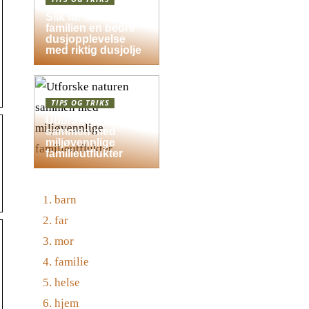
Slik får hele
familien en bedre
dusjopplevelse
med riktig dusjolje
TIPS OG TRIKS
Utforske naturen
sammen med
miljøvennlige
familieutflukter
barn
far
mor
familie
helse
hjem