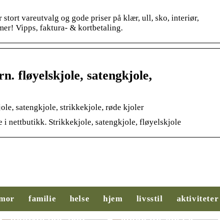
tort vareutvalg og gode priser på klær, ull, sko, interiør,
er! Vipps, faktura- & kortbetaling.
n. fløyelskjole, satengkjole,
ole, satengkjole, strikkekjole, røde kjoler
 i nettbutikk. Strikkekjole, satengkjole, fløyelskjole
Slik legger du til
Behovsanalyse:
rette for et
Nøkkelen til
mor
familie
helse
hjem
livsstil
aktiviteter
ryddigere og mer
suksess i salg og
innbydende bad
kundeforståelse