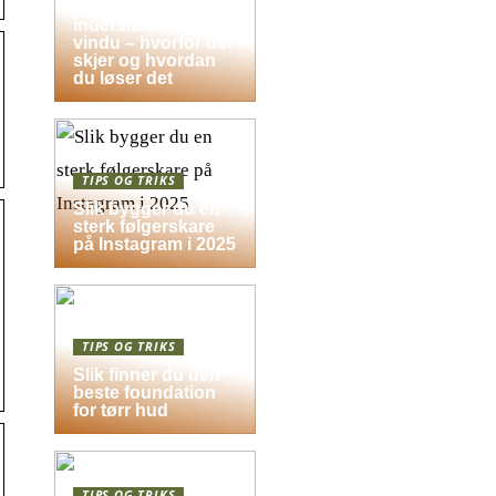
Dugg på
indersiden av
vindu – hvorfor det
skjer og hvordan
du løser det
TIPS OG TRIKS
Slik bygger du en
sterk følgerskare
på Instagram i 2025
TIPS OG TRIKS
Slik finner du den
beste foundation
for tørr hud
TIPS OG TRIKS