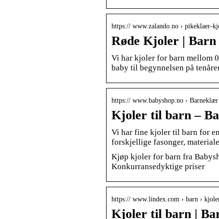
https:// www.zalando.no › pikeklaer-kj
Røde Kjoler | Barn
Vi har kjoler for barn mellom 0-
baby til begynnelsen på tenåre
https:// www.babyshop.no › Barneklær
Kjoler til barn – B
Vi har fine kjoler til barn for
forskjellige fasonger, material
Kjøp kjoler for barn fra Babys
Konkurransedyktige priser
https:// www.lindex.com › barn › kjole
Kjoler til barn | B