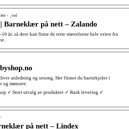
oler › _rod
 | Barneklær på nett – Zalando
10 år, så dere kan finne de rette størrelsene hele veien fra
ne.
abyshop.no
 enhver anledning og sesong. Her finner du barnekjoler i
er og mønstre.
hop ✓ Stort utvalg av produkter ✓ Rask levering ✓
r
arneklær på nett – Lindex