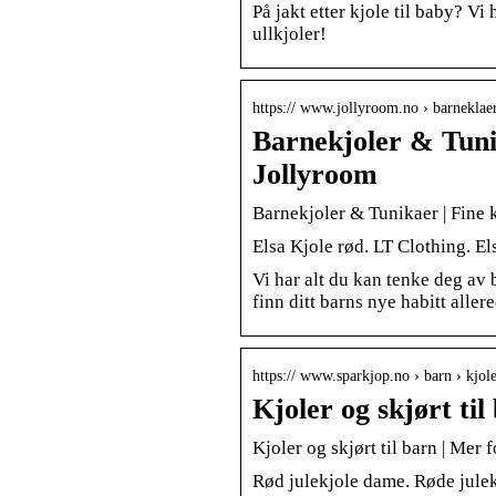
På jakt etter kjole til baby? Vi 
ullkjoler!
https:// www.jollyroom.no › barneklae
Barnekjoler & Tunik
Jollyroom
Barnekjoler & Tunikaer | Fine k
Elsa Kjole rød. LT Clothing. El
Vi har alt du kan tenke deg av b
finn ditt barns nye habitt aller
https:// www.sparkjop.no › barn › kjole
Kjoler og skjørt ti
Kjoler og skjørt til barn | Mer
Rød julekjole dame. Røde julek