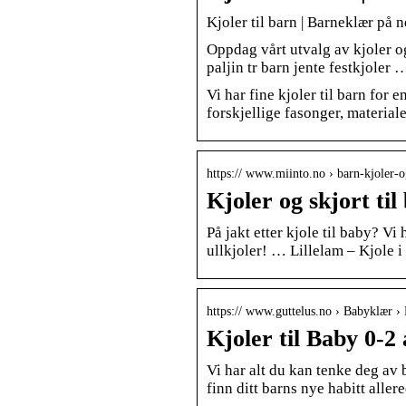
Kjoler til barn | Barneklær på n
Oppdag vårt utvalg av kjoler o
paljin tr barn jente festkjole
Vi har fine kjoler til barn for
forskjellige fasonger, material
https:// www.miinto.no › barn-kjoler-o
Kjoler og skjort til
På jakt etter kjole til baby? Vi 
ullkjoler! … Lillelam – Kjole i
https:// www.guttelus.no › Babyklær ›
Kjoler til Baby 0-2
Vi har alt du kan tenke deg av b
finn ditt barns nye habitt aller