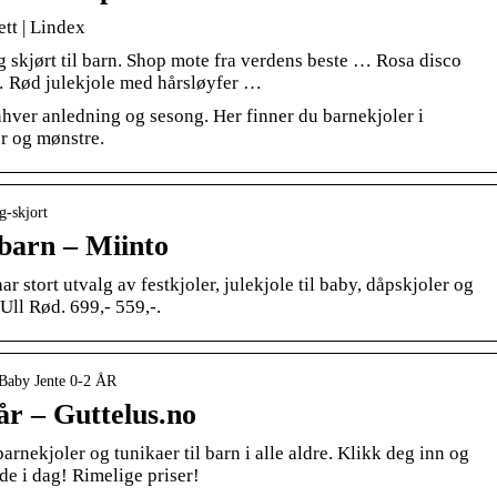
ett | Lindex
g skjørt til barn. Shop mote fra verdens beste … Rosa disco
r … Rød julekjole med hårsløyfer …
 enhver anledning og sesong. Her finner du barnekjoler i
er og mønstre.
g-skjort
 barn – Miinto
har stort utvalg av festkjoler, julekjole til baby, dåpskjoler og
 Ull Rød. 699,- 559,-.
 Baby Jente 0-2 ÅR
 år – Guttelus.no
arnekjoler og tunikaer til barn i alle aldre. Klikk deg inn og
ede i dag! Rimelige priser!