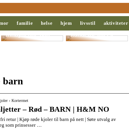
Slik legger du til
Behovsanalyse:
rette for et
Nøkkelen til
mor
familie
helse
hjem
livsstil
aktiviteter
ryddigere og mer
suksess i salg og
innbydende bad
kundeforståelse
e barn
joler › Kortermet
paljetter – Rød – BARN | H&M NO
fri retur | Kjøp røde kjoler til barn på nett | Søte utvalg av
e seg som prinsesser …