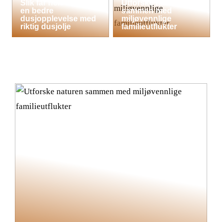
Slik får hele familien
Utforske naturen
en bedre
sammen med
dusjopplevelse med
miljøvennlige
riktig dusjolje
familieutflukter