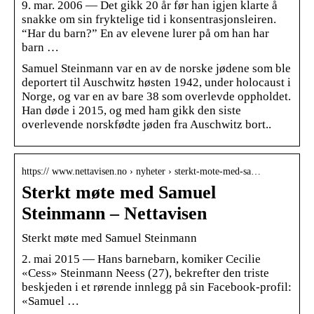
9. mar. 2006 — Det gikk 20 år før han igjen klarte å
snakke om sin fryktelige tid i konsentrasjonsleiren.
“Har du barn?” En av elevene lurer på om han har
barn …
Samuel Steinmann var en av de norske jødene som ble
deportert til Auschwitz høsten 1942, under holocaust i
Norge, og var en av bare 38 som overlevde oppholdet.
Han døde i 2015, og med ham gikk den siste
overlevende norskfødte jøden fra Auschwitz bort..
https:// www.nettavisen.no › nyheter › sterkt-mote-med-sa…
Sterkt møte med Samuel
Steinmann – Nettavisen
Sterkt møte med Samuel Steinmann
2. mai 2015 — Hans barnebarn, komiker Cecilie
«Cess» Steinmann Neess (27), bekrefter den triste
beskjeden i et rørende innlegg på sin Facebook-profil:
«Samuel …