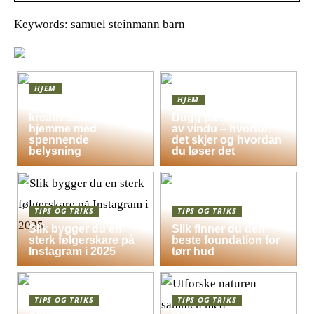
Keywords: samuel steinmann barn
HJEM
HJEM
Skap en leken og
kreativ atmosfære
Dugg på indersiden
hjemme med
av vindu – hvorfor
spennende
det skjer og hvordan
belysning
du løser det
TIPS OG TRIKS
TIPS OG TRIKS
Slik bygger du en
Slik finner du den
sterk følgerskare på
beste foundation for
Instagram i 2025
tørr hud
TIPS OG TRIKS
TIPS OG TRIKS