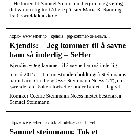
– Historien til Samuel Steinmann berørte meg veldig,
det var utrolig trist å høre på, sier Maria K. Rønning
fra Groruddalen skole.
https:// www.seher.no › kjendis › jeg-kommer-til-a-savn…
Kjendis: – Jeg kommer til å savne
ham så inderlig – SeHer
Kjendis: – Jeg kommer til å savne ham så inderlig
5. mai 2015 — I minnestunden holdt også Steinmanns
barnebarn, Cecilie «Cess» Steinmann Neess (27), en
rørende tale. Saken fortsetter under bildet. – Jeg vil …
Komiker Cecilie Steinmann Neess mistet bestefaren
Samuel Steinmann.
https:// www.seher.no › tok-et-folelsesladet-farvel
Samuel steinmann: Tok et