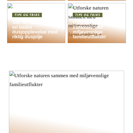
TIPS OG TRIKS
TIPS OG TRIKS
Slik får hele familien
Utforske naturen
en bedre
sammen med
dusjopplevelse med
miljøvennlige
riktig dusjolje
familieutflukter