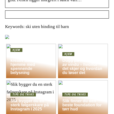
Keywords: ski uten binding til barn
HJEM
HJEM
Skap en leken og
kreativ atmosfære
Dugg på indersiden
hjemme med
av vindu – hvorfor
spennende
det skjer og hvordan
belysning
du løser det
TIPS OG TRIKS
TIPS OG TRIKS
Slik bygger du en
Slik finner du den
sterk følgerskare på
beste foundation for
Instagram i 2025
tørr hud