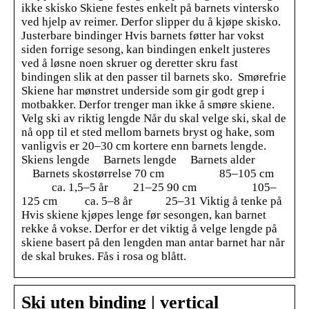
ikke skisko Skiene festes enkelt på barnets vintersko
ved hjelp av reimer. Derfor slipper du å kjøpe skisko.
Justerbare bindinger Hvis barnets føtter har vokst
siden forrige sesong, kan bindingen enkelt justeres
ved å løsne noen skruer og deretter skru fast
bindingen slik at den passer til barnets sko. Smørefrie
Skiene har mønstret underside som gir godt grep i
motbakker. Derfor trenger man ikke å smøre skiene.
Velg ski av riktig lengde Når du skal velge ski, skal de
nå opp til et sted mellom barnets bryst og hake, som
vanligvis er 20–30 cm kortere enn barnets lengde.
Skiens lengde Barnets lengde Barnets alder
Barnets skostørrelse 70 cm 85–105 cm
ca. 1,5–5 år 21–25 90 cm 105–
125 cm ca. 5–8 år 25–31 Viktig å tenke på
Hvis skiene kjøpes lenge før sesongen, kan barnet
rekke å vokse. Derfor er det viktig å velge lengde på
skiene basert på den lengden man antar barnet har når
de skal brukes. Fås i rosa og blått.
Ski uten binding | vertical