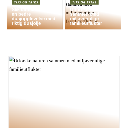
TIPS OG TRIKS
TIPS OG TRIKS
Slik får hele familien
Utforske naturen
en bedre
sammen med
dusjopplevelse med
miljøvennlige
riktig dusjolje
familieutflukter