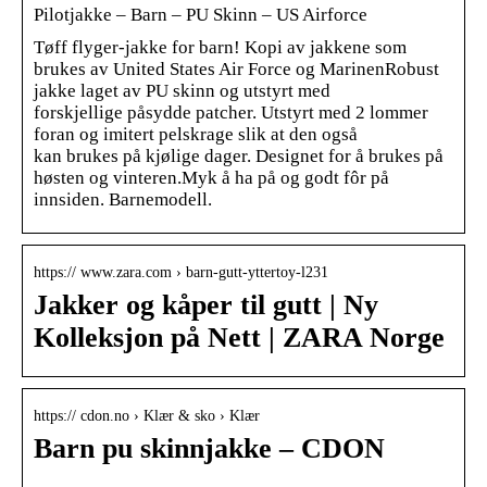
Pilotjakke – Barn – PU Skinn – US Airforce
Tøff flyger-jakke for barn! Kopi av jakkene som
brukes av United States Air Force og MarinenRobust
jakke laget av PU skinn og utstyrt med
forskjellige påsydde patcher. Utstyrt med 2 lommer
foran og imitert pelskrage slik at den også
kan brukes på kjølige dager. Designet for å brukes på
høsten og vinteren.Myk å ha på og godt fôr på
innsiden. Barnemodell.
https:// www.zara.com › barn-gutt-yttertoy-l231
Jakker og kåper til gutt | Ny
Kolleksjon på Nett | ZARA Norge
https:// cdon.no › Klær & sko › Klær
Barn pu skinnjakke – CDON