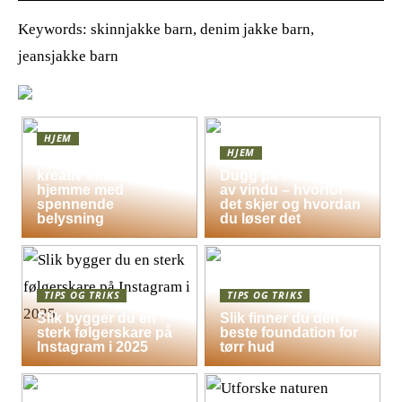
Keywords: skinnjakke barn, denim jakke barn,
jeansjakke barn
HJEM
HJEM
Skap en leken og
kreativ atmosfære
Dugg på indersiden
hjemme med
av vindu – hvorfor
spennende
det skjer og hvordan
belysning
du løser det
TIPS OG TRIKS
TIPS OG TRIKS
Slik bygger du en
Slik finner du den
sterk følgerskare på
beste foundation for
Instagram i 2025
tørr hud