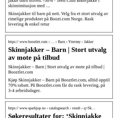
jakke barn oliven. -50% · Teen Club Bikerjakke i
skinnimitasjon med …
Skinnjakker til barn på nett. Velg fra et stort utvalg av
rimelige produkter på Boozt.com Norge. Rask
levering & enkel retur
https:// www.booztlet.com › … › Barn › Yttertøy › Jakker
Skinnjakker – Barn | Stort utvalg
av mote på tilbud
Skinnjakker – Barn | Stort utvalg av mote på tilbud |
Booztlet.com
Kjøp Skinnjakker – Barn på Booztlet.com, alltid opptil
70% rabatt. På Booztlet.com får du rask levering, på
3-4 arbeidsdager.
https:// www.sparkjop.no › catalogsearch › result › q=Sk…
Søkeresultater for: ‘Skinnjakke