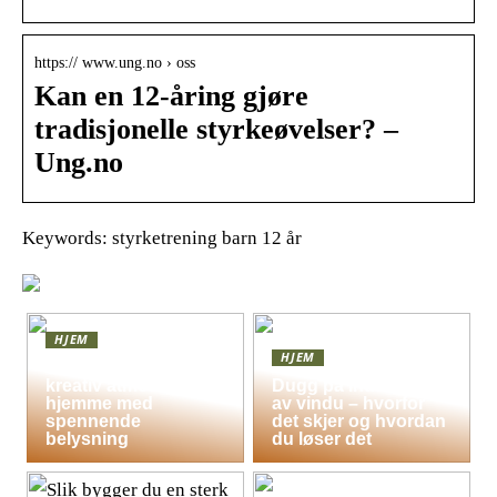
https:// www.ung.no › oss
Kan en 12-åring gjøre
tradisjonelle styrkeøvelser? –
Ung.no
Keywords: styrketrening barn 12 år
HJEM
HJEM
Skap en leken og
kreativ atmosfære
Dugg på indersiden
hjemme med
av vindu – hvorfor
spennende
det skjer og hvordan
belysning
du løser det