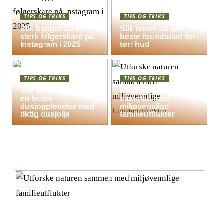
TIPS OG TRIKS
TIPS OG TRIKS
Slik bygger du en
Slik finner du den
sterk følgerskare på
beste foundation for
Instagram i 2025
tørr hud
TIPS OG TRIKS
TIPS OG TRIKS
Slik får hele familien
Utforske naturen
en bedre
sammen med
dusjopplevelse med
miljøvennlige
riktig dusjolje
familieutflukter