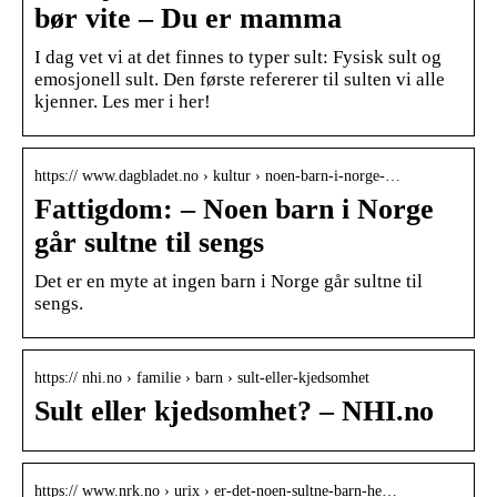
bør vite – Du er mamma
I dag vet vi at det finnes to typer sult: Fysisk sult og
emosjonell sult. Den første refererer til sulten vi alle
kjenner. Les mer i her!
https:// www.dagbladet.no › kultur › noen-barn-i-norge-…
Fattigdom: – Noen barn i Norge
går sultne til sengs
Det er en myte at ingen barn i Norge går sultne til
sengs.
https:// nhi.no › familie › barn › sult-eller-kjedsomhet
Sult eller kjedsomhet? – NHI.no
https:// www.nrk.no › urix › er-det-noen-sultne-barn-he…