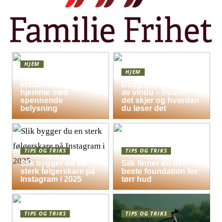
HJEM
HJEM
Skap en leken og
kreativ atmosfære
Dugg på indersiden
hjemme med
av vindu – hvorfor
spennende
det skjer og hvordan
belysning
du løser det
TIPS OG TRIKS
TIPS OG TRIKS
Slik bygger du en
Slik finner du den
sterk følgerskare på
beste foundation for
Instagram i 2025
tørr hud
TIPS OG TRIKS
TIPS OG TRIKS