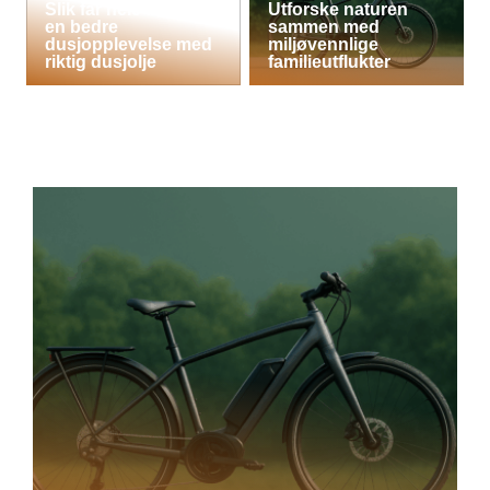
Slik får hele familien
Utforske naturen
en bedre
sammen med
dusjopplevelse med
miljøvennlige
riktig dusjolje
familieutflukter