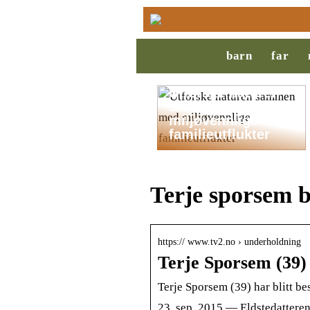
barn
far
Utforske naturen
sammen med
miljøvennlige
familieutflukter
Terje sporsem 
https:// www.tv2.no › underholdning
Terje Sporsem (39) 
Terje Sporsem (39) har blitt be
23. sep. 2015 — Eldstedatter