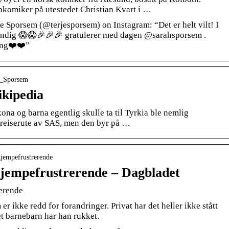
komiker på utestedet Christian Kvart i …
 Sporsem (@terjesporsem) on Instagram: “Det er helt vilt! I
 myndig 😱😱🎉🎉🎉 gratulerer med dagen @sarahsporsem .
ing❤️❤️”
je_Sporsem
kipedia
ona og barna egentlig skulle ta til Tyrkia ble nemlig
y reiserute av SAS, men den byr på …
kjempefrustrerende
jempefrustrerende – Dagbladet
erende
r ikke redd for forandringer. Privat har det heller ikke stått
 et barnebarn har han rukket.