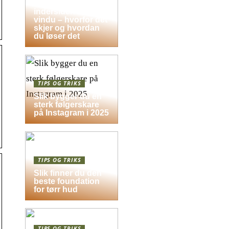
Dugg på
indersiden av
vindu – hvorfor det
skjer og hvordan
du løser det
TIPS OG TRIKS
Slik bygger du en
sterk følgerskare
på Instagram i 2025
TIPS OG TRIKS
Slik finner du den
beste foundation
for tørr hud
TIPS OG TRIKS