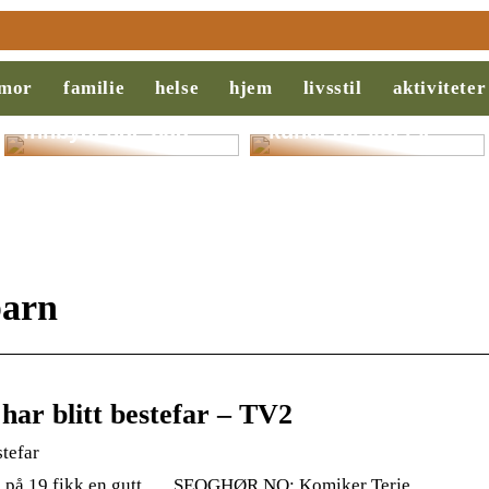
Slik legger du til
Behovsanalyse:
rette for et
Nøkkelen til
mor
familie
helse
hjem
livsstil
aktiviteter
ryddigere og mer
suksess i salg og
innbydende bad
kundeforståelse
barn
har blitt bestefar – TV2
stefar
en på 19 fikk en gutt. … SEOGHØR.NO: Komiker Terje