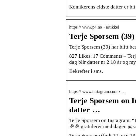
Komikerens eldste datter er bl
https:// www.p4.no › artikkel
Terje Sporsem (39) 
Terje Sporsem (39) har blitt be
827 Likes, 17 Comments – Terje
dag blir datter nr 2 18 år og 
Bekrefter i sms.
https:// www.instagram.com › …
Terje Sporsem on In
datter …
Terje Sporsem on Instagram: “De
🎉🎉 gratulerer med dagen @sa
Terje Sporsem (født 17. mai 19