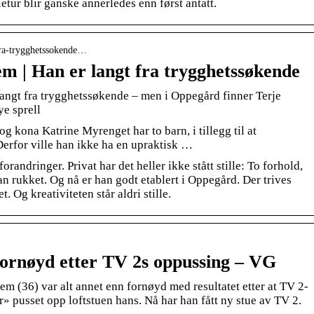
etur blir ganske annerledes enn først antatt.
fra-trygghetssokende…
m | Han er langt fra trygghetssøkende
langt fra trygghetssøkende – men i Oppegård finner Terje
ye sprell
g kona Katrine Myrenget har to barn, i tillegg til at
Derfor ville han ikke ha en upraktisk …
orandringer. Privat har det heller ikke stått stille: To forhold,
an rukket. Og nå er han godt etablert i Oppegård. Der trives
 Og kreativiteten står aldri stille.
ornøyd etter TV 2s oppussing – VG
m (36) var alt annet enn fornøyd med resultatet etter at TV 2-
pusset opp loftstuen hans. Nå har han fått ny stue av TV 2.