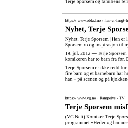
Terje Sporsem og familiens feri
https:// www.oblad.no › han-er-langt-
Nyhet, Terje Sporse
Nyhet, Terje Sporsem | Han er 
Sporsem ro og inspirasjon til n
19. jul. 2012 — Terje Sporsem o
komikeren har to barn fra før. 
Terje Sporsem er ikke redd for f
fire barn og et barnebarn har h
han – på scenen og på kjøkkenet.
https:// www.vg.no › Rampelys › TV
Terje Sporsem misf
(VG Nett) Komiker Terje Sporse
programmet «Heder og hammer» 