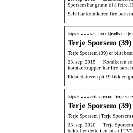
Sporsem har grunn til å feire. H
Selv har komikeren fire barn m
https:// www.seher.no › kjendis › terj
Terje Sporsem (39) 
Terje Sporsem (39) er blitt best
23. sep. 2015 — Komikeren som
komikertrupper, har fire barn f
Eldstedatteren på 19 fikk en gu
https:// www.nettavisen.no › terje-spo
Terje Sporsem (39) 
Terje Sporsem | Terje Sporsem (
23. sep. 2020 — Terje Sporsem, 
bekrefter dette i en sms til T