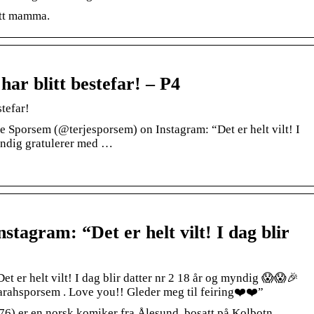
itt mamma.
har blitt bestefar! – P4
stefar!
 Sporsem (@terjesporsem) on Instagram: “Det er helt vilt! I
myndig gratulerer med …
stagram: “Det er helt vilt! I dag blir
t er helt vilt! I dag blir datter nr 2 18 år og myndig 😱😱🎉
rahsporsem . Love you!! Gleder meg til feiring❤️❤️”
76) er en norsk komiker fra Ålesund, bosatt på Kolbotn.