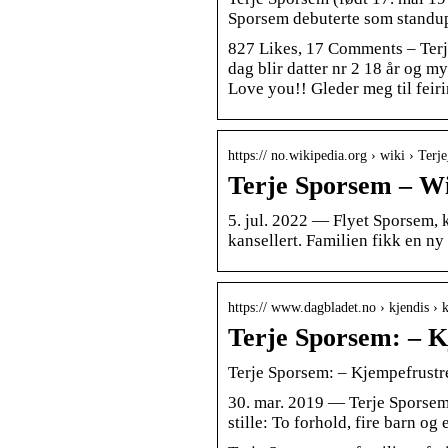
Sporsem debuterte som standup
827 Likes, 17 Comments – Terje
dag blir datter nr 2 18 år og
Love you!! Gleder meg til feir
https:// no.wikipedia.org › wiki › Ter
Terje Sporsem – Wi
5. jul. 2022 — Flyet Sporsem, k
kansellert. Familien fikk en n
https:// www.dagbladet.no › kjendis › 
Terje Sporsem: – K
Terje Sporsem: – Kjempefrustr
30. mar. 2019 — Terje Sporsem e
stille: To forhold, fire barn og