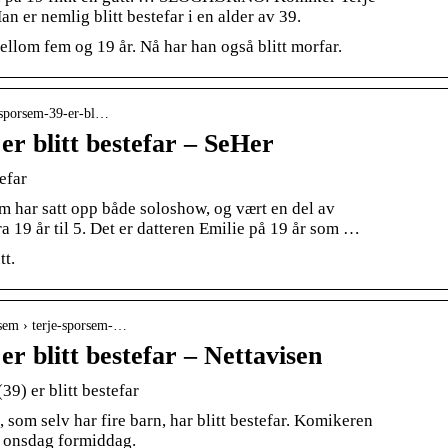
an er nemlig blitt bestefar i en alder av 39.
ellom fem og 19 år. Nå har han også blitt morfar.
e-sporsem-39-er-bl…
er blitt bestefar – SeHer
efar
 har satt opp både soloshow, og vært en del av
ra 19 år til 5. Det er datteren Emilie på 19 år som …
tt.
rsem › terje-sporsem-…
er blitt bestefar – Nettavisen
39) er blitt bestefar
som selv har fire barn, har blitt bestefar. Komikeren
V2 onsdag formiddag.