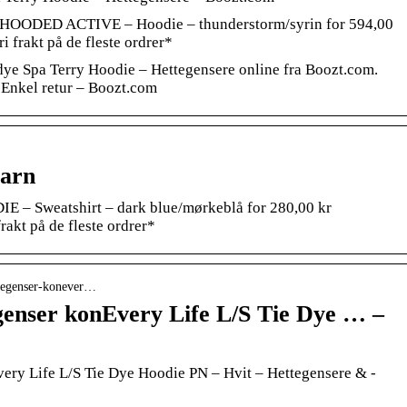
HOODED ACTIVE – Hoodie – thunderstorm/syrin for 594,00
i frakt på de fleste ordrer*
dye Spa Terry Hoodie – Hettegensere online fra Boozt.com.
 Enkel retur – Boozt.com
Barn
– Sweatshirt – dark blue/mørkeblå for 280,00 kr
rakt på de fleste ordrer*
ettegenser-konever…
nser konEvery Life L/S Tie Dye … –
ry Life L/S Tie Dye Hoodie PN – Hvit – Hettegensere & -