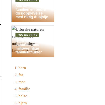
Slik får hele
familien en bedre
dusjopplevelse
med riktig dusjolje
TIPS OG TRIKS
Utforske naturen
sammen med
miljøvennlige
familieutflukter
barn
far
mor
familie
helse
hjem