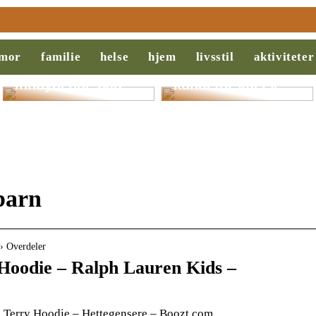
Slik legger du til
Behovsanalyse:
rette for et
Nøkkelen til
mor
familie
helse
hjem
livsstil
aktiviteter
ryddigere og mer
suksess i salg og
innbydende bad
kundeforståelse
barn
› Overdeler
Hoodie – Ralph Lauren Kids –
 Terry Hoodie – Hettegensere – Boozt.com