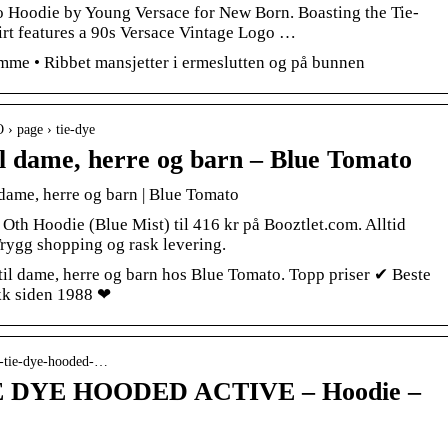
o Hoodie by Young Versace for New Born. Boasting the Tie-
irt features a 90s Versace Vintage Logo …
mme • Ribbet mansjetter i ermeslutten og på bunnen
› page › tie-dye
il dame, herre og barn – Blue Tomato
 dame, herre og barn | Blue Tomato
 Oth Hoodie (Blue Mist) til 416 kr på Booztlet.com. Alltid
Trygg shopping og rask levering.
til dame, herre og barn hos Blue Tomato. Topp priser ✔ Beste
kk siden 1988 ❤
or-tie-dye-hooded-…
E DYE HOODED ACTIVE – Hoodie –