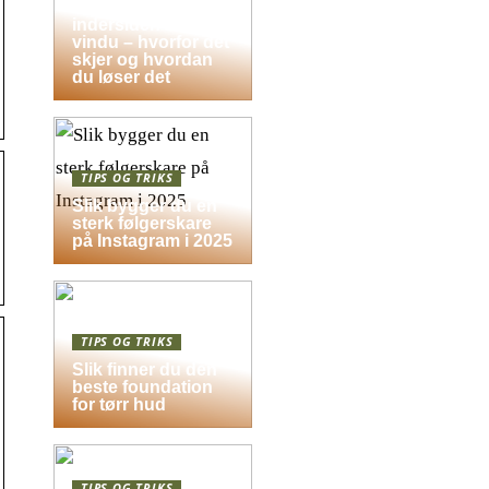
Dugg på
indersiden av
vindu – hvorfor det
skjer og hvordan
du løser det
TIPS OG TRIKS
Slik bygger du en
sterk følgerskare
på Instagram i 2025
TIPS OG TRIKS
Slik finner du den
beste foundation
for tørr hud
TIPS OG TRIKS