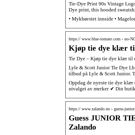
Tie-Dye Print 90s Vintage Log
Dye print, this hooded sweatsh
• Mykbørstet innside • Magelo
https:// www.blue-tomato.com › no-NO 
Kjøp tie dye klær t
Tie Dye – Kjøp tie dye klær til
Lyle & Scott Junior Tie Dye Lb
tilbud på Lyle & Scott Junior. 
Oppdag de nyeste tie dye klær 
utvalget av merker ✔ Din buti
https:// www.zalando.no › guess-juni
Guess JUNIOR TI
Zalando