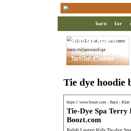
barn
far
Utforske naturen
sammen med
miljøvennlige
familieutflukter
Tie dye hoodie 
https:// www.boozt.com › Barn › Klær 
Tie-Dye Spa Terry 
Boozt.com
Ralph Lauren Kids Tie-dye Spa