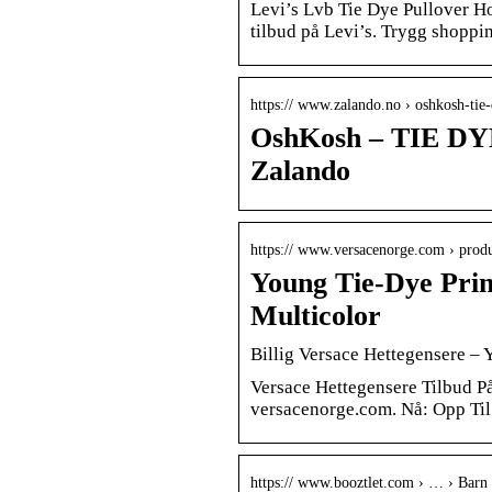
Levi’s Lvb Tie Dye Pullover Ho
tilbud på Levi’s. Trygg shoppin
https:// www.zalando.no › oshkosh-ti
OshKosh – TIE DYE
Zalando
https:// www.versacenorge.com › prod
Young Tie-Dye Prin
Multicolor
Billig Versace Hettegensere –
Versace Hettegensere Tilbud P
versacenorge.com. Nå: Opp Til
https:// www.booztlet.com › … › Barn 