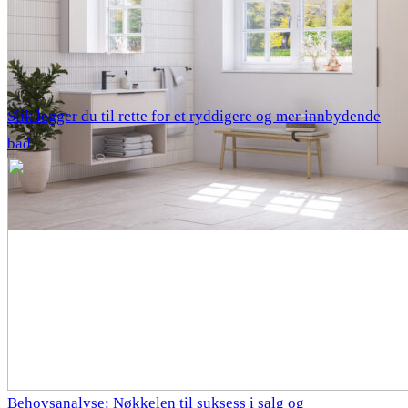
Slik legger du til rette for et ryddigere og mer innbydende
bad
Behovsanalyse: Nøkkelen til suksess i salg og