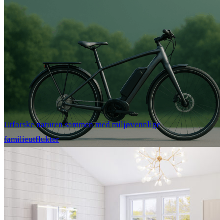
Utforske naturen sammen med miljøvennlige
familieutflukter