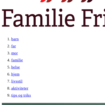
barn
far
mor
familie
helse
hjem
livsstil
aktiviteter
tips og triks