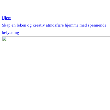
Hjem
Skap en leken og kreativ atmosfære hjemme med spennende
belysning