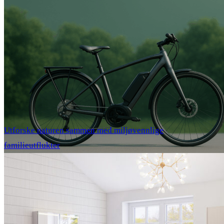
Utforske naturen sammen med miljøvennlige
familieutflukter