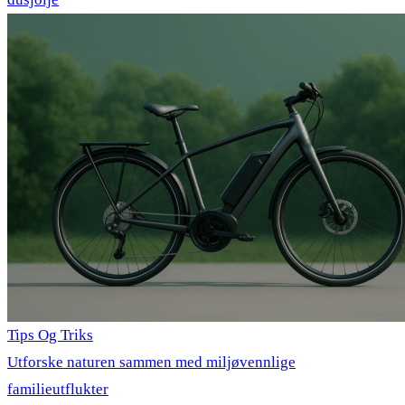
Tips Og Triks
Utforske naturen sammen med miljøvennlige
familieutflukter