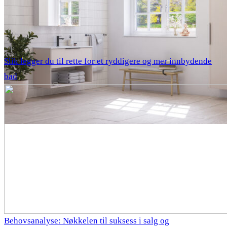
Slik legger du til rette for et ryddigere og mer innbydende
bad
Behovsanalyse: Nøkkelen til suksess i salg og