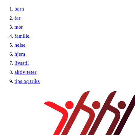
barn
far
mor
familie
helse
hjem
livsstil
aktiviteter
tips og triks