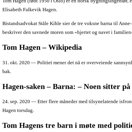
Tom Hagen (født 1950 i Oslo) er en norsk bygningsingeniør, ei
Elisabeth Falkevik Hagen.
Bistandsadvokat Ståle Kihle sier de tre voksne barna til Anne
beskriver den savnede moren som «hjertet og navet i familien
Tom Hagen – Wikipedia
31. okt. 2020 — Politiet mener det nå er overveiende sannsynl
bak.
Hagen-saken – Barna: – Noen sitter på
24. sep. 2020 — Etter flere måneder med tilsynelatende isfront
Hagen torsdag.
Tom Hagens tre barn i møte med politi