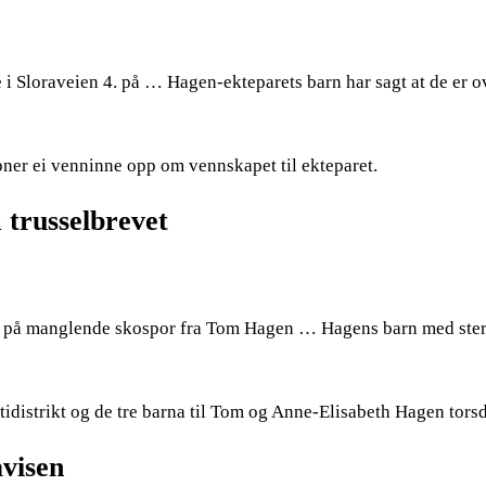
 i Sloraveien 4. på … Hagen-ekteparets barn har sagt at de er o
ner ei venninne opp om vennskapet til ekteparet.
 trusselbrevet
iet på manglende skospor fra Tom Hagen … Hagens barn med ste
itidistrikt og de tre barna til Tom og Anne-Elisabeth Hagen tors
avisen