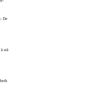
ne-
». De
 å stå
abeth