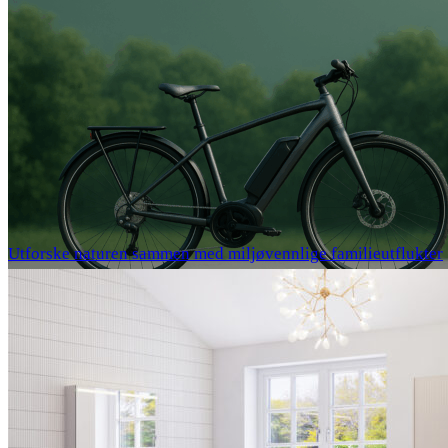
Utforske naturen sammen med miljøvennlige familieutflukter