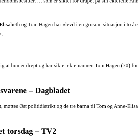
endomsbesitter, … som er siktet for drapet på sin ektefelle An
-Elisabeth og Tom Hagen har «levd i en grusom situasjon i to år
».
ig at hun er drept og har siktet ektemannen Tom Hagen (70) for
 svarene – Dagbladet
, møttes Øst politidistrikt og de tre barna til Tom og Anne-Elis
et torsdag – TV2