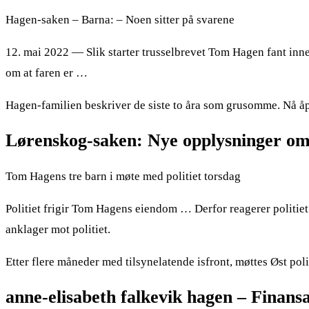
Hagen-saken – Barna: – Noen sitter på svarene
12. mai 2022 — Slik starter trusselbrevet Tom Hagen fant inne
om at faren er …
Hagen-familien beskriver de siste to åra som grusomme. Nå åp
Lørenskog-saken: Nye opplysninger om
Tom Hagens tre barn i møte med politiet torsdag
Politiet frigir Tom Hagens eiendom … Derfor reagerer polit
anklager mot politiet.
Etter flere måneder med tilsynelatende isfront, møttes Øst pol
anne-elisabeth falkevik hagen – Finans