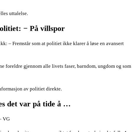
lles uttalelse.
itiet: − På villspor
: – Fremstår som at politiet ikke klarer å løse en avansert
sine foreldre gjennom alle livets faser, barndom, ungdom og so
nformasjon av politiet direkte.
s det var på tide å …
 – VG