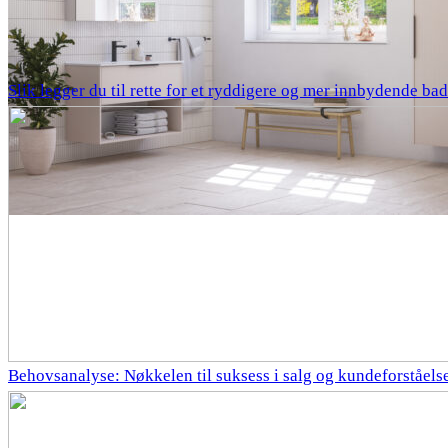
Slik legger du til rette for et ryddigere og mer innbydende bad
Behovsanalyse: Nøkkelen til suksess i salg og kundeforståels