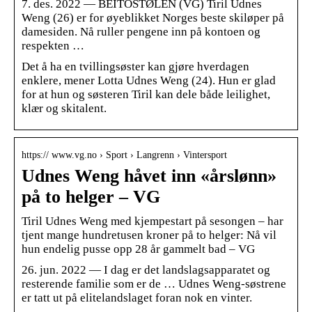
7. des. 2022 — BEITOSTØLEN (VG) Tiril Udnes
Weng (26) er for øyeblikket Norges beste skiløper på
damesiden. Nå ruller pengene inn på kontoen og
respekten …
Det å ha en tvillingsøster kan gjøre hverdagen
enklere, mener Lotta Udnes Weng (24). Hun er glad
for at hun og søsteren Tiril kan dele både leilighet,
klær og skitalent.
https:// www.vg.no › Sport › Langrenn › Vintersport
Udnes Weng håvet inn «årslønn»
på to helger – VG
Tiril Udnes Weng med kjempestart på sesongen – har
tjent mange hundretusen kroner på to helger: Nå vil
hun endelig pusse opp 28 år gammelt bad – VG
26. jun. 2022 — I dag er det landslagsapparatet og
resterende familie som er de … Udnes Weng-søstrene
er tatt ut på elitelandslaget foran nok en vinter.