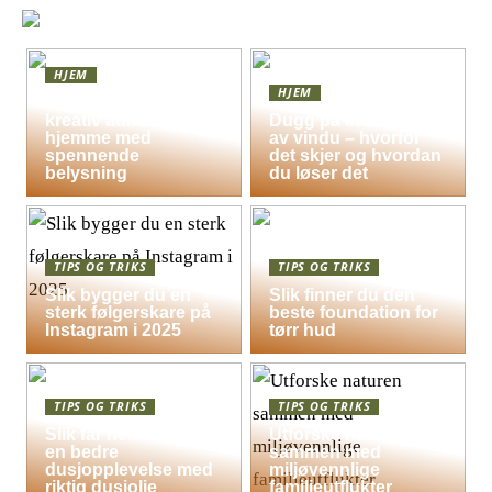
HJEM
HJEM
Skap en leken og
kreativ atmosfære
Dugg på indersiden
hjemme med
av vindu – hvorfor
spennende
det skjer og hvordan
belysning
du løser det
TIPS OG TRIKS
TIPS OG TRIKS
Slik bygger du en
Slik finner du den
sterk følgerskare på
beste foundation for
Instagram i 2025
tørr hud
TIPS OG TRIKS
TIPS OG TRIKS
Slik får hele familien
Utforske naturen
en bedre
sammen med
dusjopplevelse med
miljøvennlige
riktig dusjolje
familieutflukter