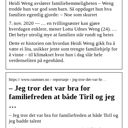
Heidi Weng avslører familiehemmeligheten – Weng
trodde hun var god som barn. Så oppdaget hun hva
familien egentlig gjorde: – Noe som skurret
7. nov. 2020 — … en tvillingsøster kan gjøre
hverdagen enklere, mener Lotta Udnes Weng (24). …
Det betyr utrolig mye at familien står rundt og heier.
Dette er historien om hvordan Heidi Weng gikk fra å
være ei lita, usikker jente som trengte familiehjelp for
å vinne – til klimakset hvor hun i dag slår hele
verdenseliten på egenhånd.
https:// www.raumnes.no › reportasje › jeg-tror-det-var-br…
– Jeg tror det var bra for
familiefreden at både Tiril og jeg
…
– Jeg tror det var bra for familiefreden at både Tiril og
jeg hadde talent