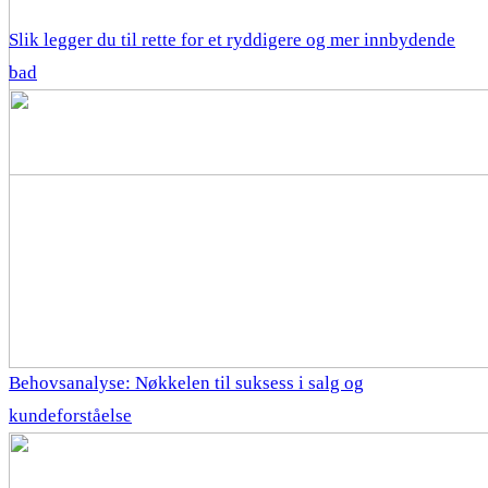
Slik legger du til rette for et ryddigere og mer innbydende
bad
Behovsanalyse: Nøkkelen til suksess i salg og
kundeforståelse