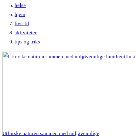
helse
hjem
livsstil
aktiviteter
tips og triks
Utforske naturen sammen med miljøvennlige