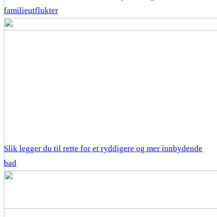
familieutflukter
Slik legger du til rette for et ryddigere og mer innbydende
bad