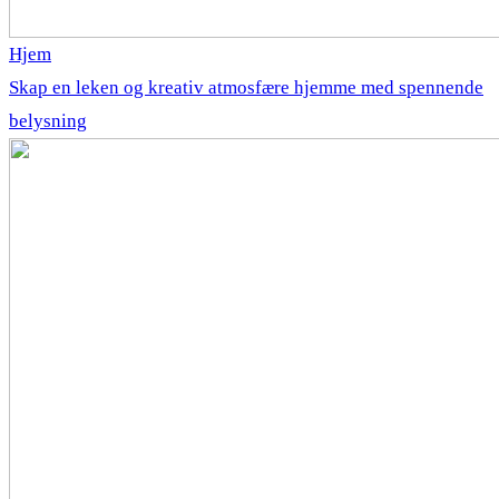
Hjem
Skap en leken og kreativ atmosfære hjemme med spennende
belysning