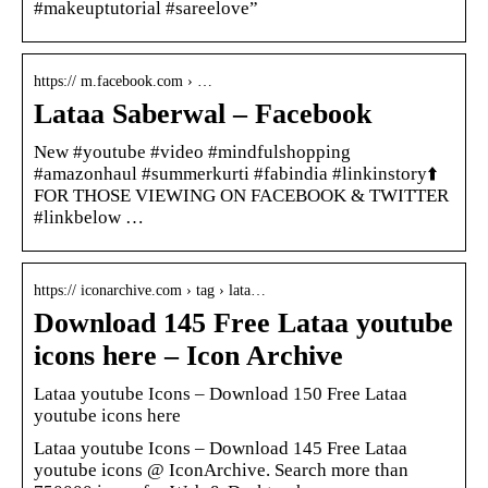
#makeuptutorial #sareelove”
https:// m.facebook.com › …
Lataa Saberwal – Facebook
New #youtube #video #mindfulshopping
#amazonhaul #summerkurti #fabindia #linkinstory⬆️
FOR THOSE VIEWING ON FACEBOOK & TWITTER
#linkbelow …
https:// iconarchive.com › tag › lata…
Download 145 Free Lataa youtube
icons here – Icon Archive
Lataa youtube Icons – Download 150 Free Lataa
youtube icons here
Lataa youtube Icons – Download 145 Free Lataa
youtube icons @ IconArchive. Search more than