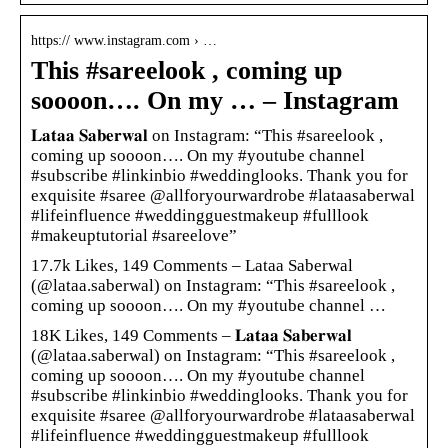
https:// www.instagram.com › …
This #sareelook , coming up
soooon…. On my … – Instagram
𝐋𝐚𝐭𝐚𝐚 𝐒𝐚𝐛𝐞𝐫𝐰𝐚𝐥 on Instagram: “This #sareelook ,
coming up soooon…. On my #youtube channel
#subscribe #linkinbio #weddinglooks. Thank you for
exquisite #saree @allforyourwardrobe #lataasaberwal
#lifeinfluence #weddingguestmakeup #fulllook
#makeuptutorial #sareelove”
17.7k Likes, 149 Comments – Lataa Saberwal
(@lataa.saberwal) on Instagram: “This #sareelook ,
coming up soooon…. On my #youtube channel …
18K Likes, 149 Comments – 𝐋𝐚𝐭𝐚𝐚 𝐒𝐚𝐛𝐞𝐫𝐰𝐚𝐥
(@lataa.saberwal) on Instagram: “This #sareelook ,
coming up soooon…. On my #youtube channel
#subscribe #linkinbio #weddinglooks. Thank you for
exquisite #saree @allforyourwardrobe #lataasaberwal
#lifeinfluence #weddingguestmakeup #fulllook