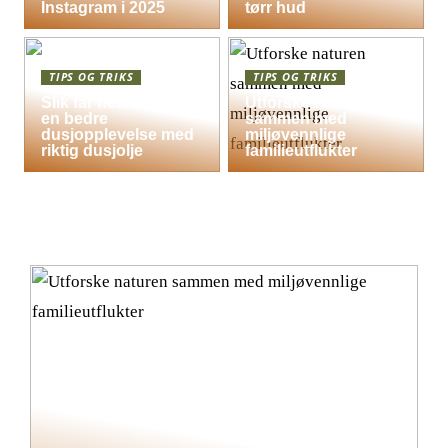
Instagram i 2025
tørr hud
TIPS OG TRIKS
TIPS OG TRIKS
Slik får hele familien
Utforske naturen
en bedre
sammen med
dusjopplevelse med
miljøvennlige
riktig dusjolje
familieutflukter