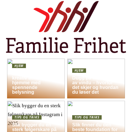
HJEM
HJEM
Skap en leken og
kreativ atmosfære
Dugg på indersiden
hjemme med
av vindu – hvorfor
spennende
det skjer og hvordan
belysning
du løser det
TIPS OG TRIKS
TIPS OG TRIKS
Slik bygger du en
Slik finner du den
sterk følgerskare på
beste foundation for