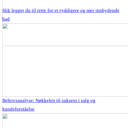
Slik legger du til rette for et ryddigere og mer innbydende
bad
Behovsanalyse: Nøkkelen til suksess i salg og
kundeforståelse