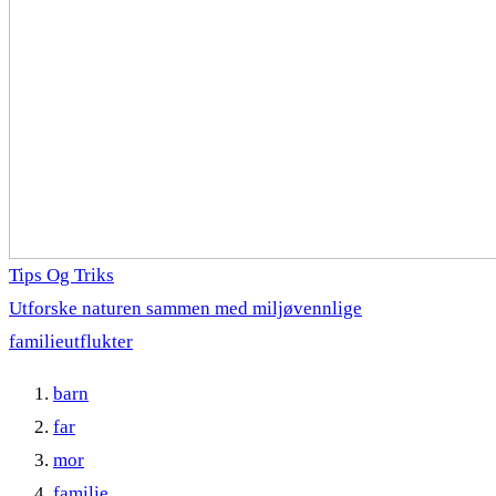
Tips Og Triks
Utforske naturen sammen med miljøvennlige
familieutflukter
barn
far
mor
familie