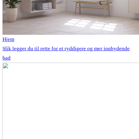
Hjem
Slik legger du til rette for et ryddigere og mer innbydende
bad