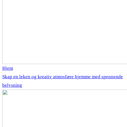
Hjem
Skap en leken og kreativ atmosfære hjemme med spennende
belysning