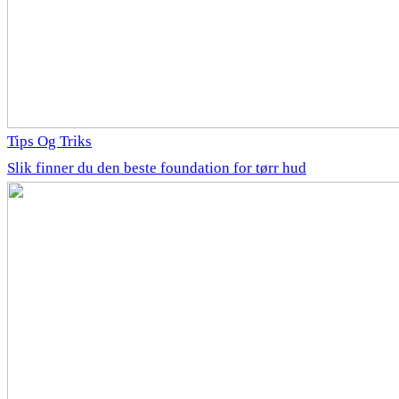
Tips Og Triks
Slik finner du den beste foundation for tørr hud