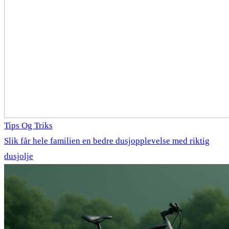
Tips Og Triks
Slik får hele familien en bedre dusjopplevelse med riktig
dusjolje