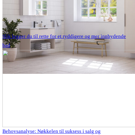
Slik legger du til rette for et ryddigere og mer innbydende
bad
Behovsanalyse: Nøkkelen til suksess i salg og