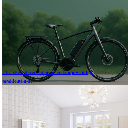
Utforske naturen sammen med miljøvennlige
familieutflukter