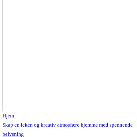
Hjem
Skap en leken og kreativ atmosfære hjemme med spennende
belysning