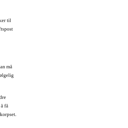
er til
ftspost
 man må
følgelig
ndre
å få
 korpset.