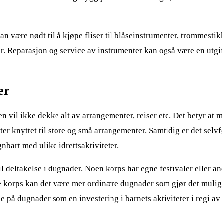
 være nødt til å kjøpe fliser til blåseinstrumenter, trommestikk
er. Reparasjon og service av instrumenter kan også være en utgi
er
 vil ikke dekke alt av arrangementer, reiser etc. Det betyr at
fter knyttet til store og små arrangementer. Samtidig er det selv
nbart med ulike idrettsaktiviteter.
 til deltakelse i dugnader. Noen korps har egne festivaler eller a
 korps kan det være mer ordinære dugnader som gjør det mulig 
se på dugnader som en investering i barnets aktiviteter i regi av