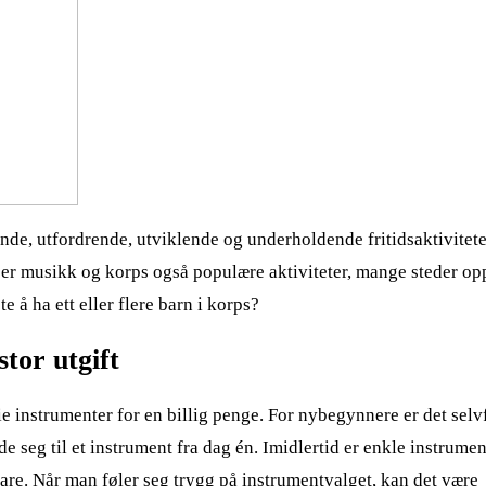
de, utfordrende, utviklende og underholdende fritidsaktivitet
 er musikk og korps også populære aktiviteter, mange steder op
 å ha ett eller flere barn i korps?
stor utgift
eie instrumenter for en billig penge. For nybegynnere er det selv
e seg til et instrument fra dag én. Imidlertid er enkle instrume
tbare. Når man føler seg trygg på instrumentvalget, kan det være