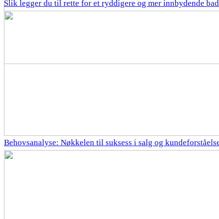
Slik legger du til rette for et ryddigere og mer innbydende bad
Behovsanalyse: Nøkkelen til suksess i salg og kundeforståels