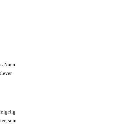
er. Noen
plever
følgelig
nter, som