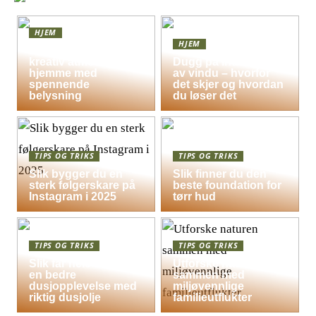
HJEM
HJEM
Skap en leken og
kreativ atmosfære
Dugg på indersiden
hjemme med
av vindu – hvorfor
spennende
det skjer og hvordan
belysning
du løser det
TIPS OG TRIKS
TIPS OG TRIKS
Slik bygger du en
Slik finner du den
sterk følgerskare på
beste foundation for
Instagram i 2025
tørr hud
TIPS OG TRIKS
TIPS OG TRIKS
Slik får hele familien
Utforske naturen
en bedre
sammen med
dusjopplevelse med
miljøvennlige
riktig dusjolje
familieutflukter