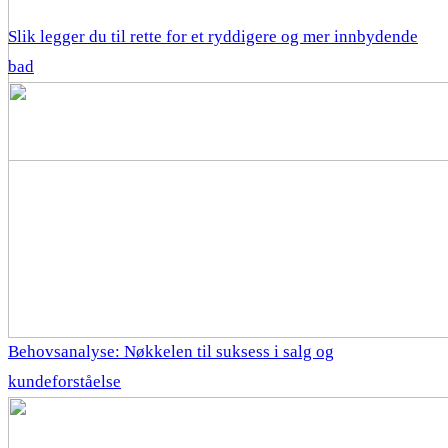
Slik legger du til rette for et ryddigere og mer innbydende
bad
Behovsanalyse: Nøkkelen til suksess i salg og
kundeforståelse