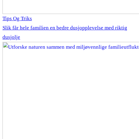
Tips Og Triks
Slik får hele familien en bedre dusjopplevelse med riktig
dusjolje