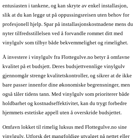
entusiasten i tankene, og kan skryte av enkel installasjon,
slik at du kan legge ut på oppussingsreisen uten behov for
profesjonell hjelp. Spar på installasjonskostnadene mens du
nyter tilfredsstillelsen ved å forvandle rommet ditt med
vinylgulv som tilbyr både bekvemmelighet og rimelighet.
Å investere i vinylgulv fra Flottegulve.no betyr å omfavne
kvalitet på et budsjett. Deres budsjettvennlige vinylgulv
gjennomgår strenge kvalitetskontroller, og sikrer at de ikke
bare passer innenfor dine økonomiske begrensninger, men
også tåler tidens tann. Med vinylgulv som prioriterer både
holdbarhet og kostnadseffektivitet, kan du trygt forbedre
hjemmets estetiske appell uten å overskride budsjettet.
Omfavn lokket til rimelig luksus med Flottegulve.no sine
vinylgulv. Utforsk det mangfoldige utvalget på nettet eller