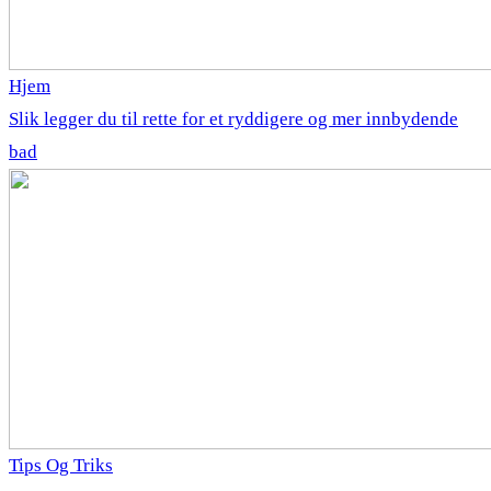
Hjem
Slik legger du til rette for et ryddigere og mer innbydende
bad
Tips Og Triks