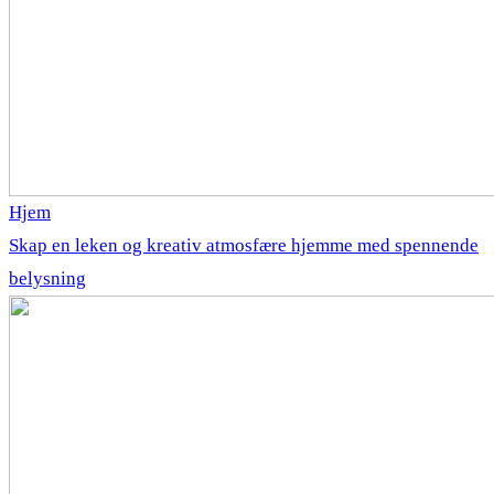
Hjem
Skap en leken og kreativ atmosfære hjemme med spennende
belysning