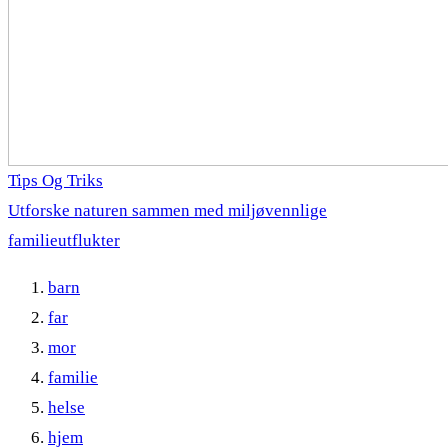
Tips Og Triks
Utforske naturen sammen med miljøvennlige
familieutflukter
barn
far
mor
familie
helse
hjem