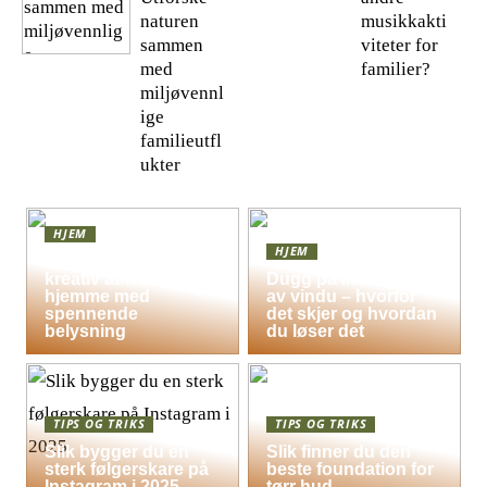
naturen
musikkakti
sammen
viteter for
med
familier?
miljøvennl
ige
familieutfl
ukter
HJEM
HJEM
Skap en leken og
kreativ atmosfære
Dugg på indersiden
hjemme med
av vindu – hvorfor
spennende
det skjer og hvordan
belysning
du løser det
TIPS OG TRIKS
TIPS OG TRIKS
Slik bygger du en
Slik finner du den
sterk følgerskare på
beste foundation for
Instagram i 2025
tørr hud