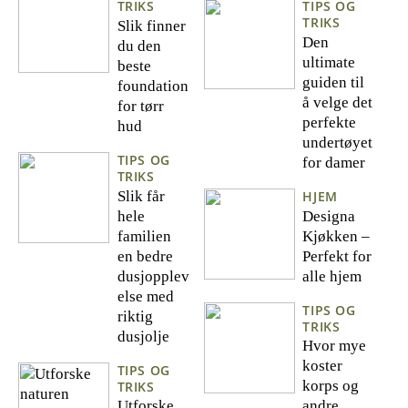
TRIKS
TIPS OG
TRIKS
Slik finner
Den
du den
ultimate
beste
guiden til
foundation
å velge det
for tørr
perfekte
hud
undertøyet
TIPS OG
for damer
TRIKS
Slik får
HJEM
hele
Designa
familien
Kjøkken –
en bedre
Perfekt for
dusjopplev
alle hjem
else med
TIPS OG
riktig
TRIKS
dusjolje
Hvor mye
koster
TIPS OG
korps og
TRIKS
Utforske
andre