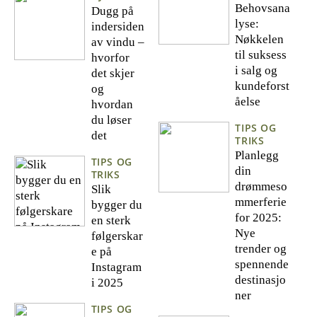
Behovsana
Dugg på
lyse:
indersiden
Nøkkelen
av vindu –
til suksess
hvorfor
i salg og
det skjer
kundeforst
og
åelse
hvordan
du løser
TIPS OG
det
TRIKS
Planlegg
TIPS OG
din
TRIKS
drømmeso
Slik
mmerferie
bygger du
for 2025:
en sterk
Nye
følgerskar
trender og
e på
spennende
Instagram
destinasjo
i 2025
ner
TIPS OG