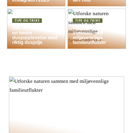
TIPS OG TRIKS
TIPS OG TRIKS
Slik får hele familien
Utforske naturen
en bedre
sammen med
dusjopplevelse med
miljøvennlige
riktig dusjolje
familieutflukter