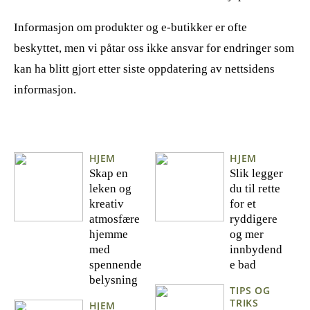
Informasjon om produkter og e-butikker er ofte
beskyttet, men vi påtar oss ikke ansvar for endringer som
kan ha blitt gjort etter siste oppdatering av nettsidens
informasjon.
HJEM
HJEM
Skap en
Slik legger
leken og
du til rette
kreativ
for et
atmosfære
ryddigere
hjemme
og mer
med
innbydend
spennende
e bad
belysning
TIPS OG
TRIKS
HJEM