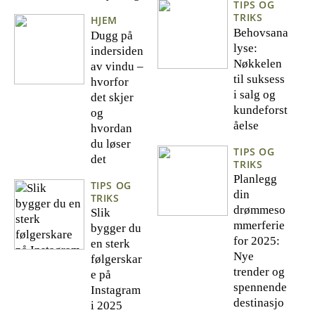
TIPS OG
TRIKS
HJEM
Behovsana
Dugg på
lyse:
indersiden
Nøkkelen
av vindu –
til suksess
hvorfor
i salg og
det skjer
kundeforst
og
åelse
hvordan
du løser
TIPS OG
det
TRIKS
Planlegg
TIPS OG
din
TRIKS
drømmeso
Slik
mmerferie
bygger du
for 2025:
en sterk
Nye
følgerskar
trender og
e på
spennende
Instagram
destinasjo
i 2025