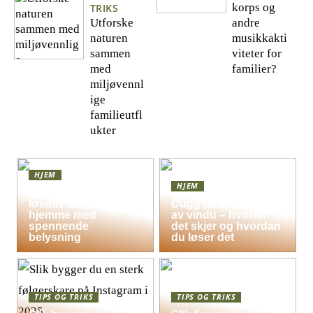
korps og
TRIKS
Utforske
andre
naturen
musikkakti
sammen
viteter for
med
familier?
miljøvennl
ige
familieutfl
ukter
HJEM
HJEM
Skap en leken og
kreativ atmosfære
Dugg på indersiden
hjemme med
av vindu – hvorfor
spennende
det skjer og hvordan
belysning
du løser det
TIPS OG TRIKS
TIPS OG TRIKS