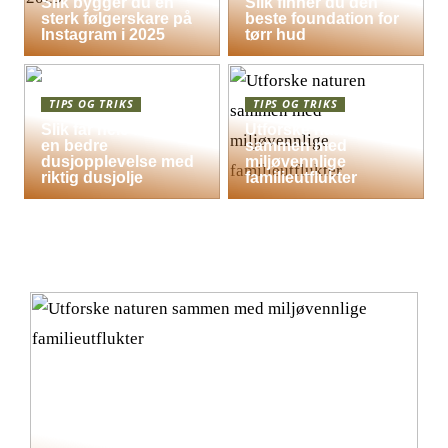
Slik bygger du en
Slik finner du den
sterk følgerskare på
beste foundation for
Instagram i 2025
tørr hud
TIPS OG TRIKS
TIPS OG TRIKS
Slik får hele familien
Utforske naturen
en bedre
sammen med
dusjopplevelse med
miljøvennlige
riktig dusjolje
familieutflukter